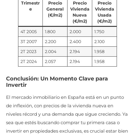
Trimestr
Precio
Precio
Precio
e
General
Vivienda
Vivienda
(€/m2)
Nueva
Usada
(€/m2)
(€/m2)
4T 2005
1.800
2.000
1.750
3T 2007
2.200
2.400
2.100
2T 2023
2.004
2.194
1.958
2T 2024
2.057
2.194
1.958
Conclusión: Un Momento Clave para
Invertir
El mercado inmobiliario en España está en un punto
de inflexión, con precios de la vivienda nueva en
niveles récord y una demanda que sigue creciendo. Ya
sea que estés buscando comprar tu primera casa o
invertir en propiedades exclusivas, es crucial estar bien