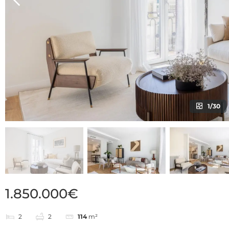
1/30
1.850.000€
2
2
114
m²