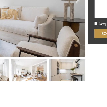
Acep
SO