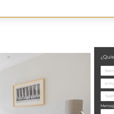
¿Quie
Mensa