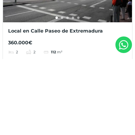
Local en Calle Paseo de Extremadura
360.000€
2
2
112
m²
Local
648 288 211
648 288 211
info@realblor.com
Blog
Política de Privacidad