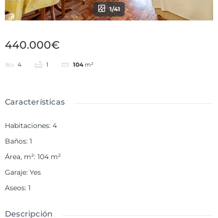
1/41
440.000€
4
1
104
m²
Características
Habitaciones
:
4
Baños
:
1
Área, m²
:
104
m²
Garaje
:
Yes
Aseos
:
1
Descripción