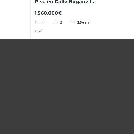
Piso en Calle Buganvilla
1.560.000€
4
3
254
m²
Piso