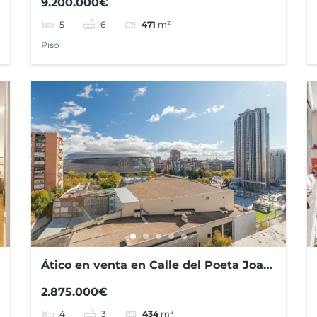
9.200.000€
5
6
471
m²
Piso
Ático en venta en Calle del Poeta Joan
Maragall
2.875.000€
4
3
434
m²