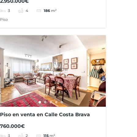
2.950.000€
3
4
186
m²
Piso
Piso en venta en Calle Costa Brava
760.000€
3
2
115
m²