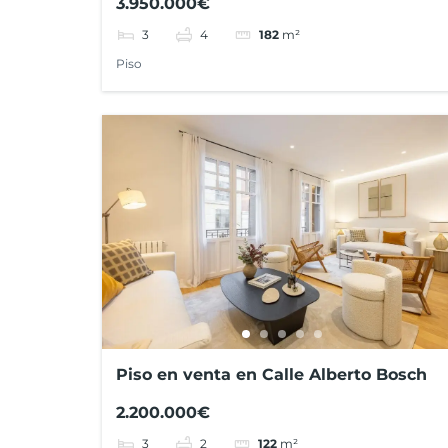
3.950.000€
3
4
182
m²
Piso
Piso en venta en Calle Alberto Bosch
2.200.000€
3
2
122
m²