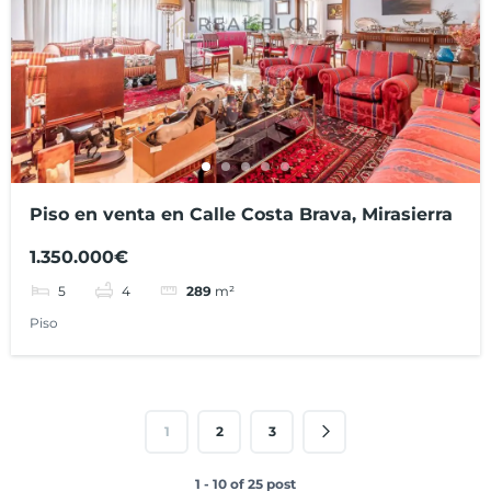
Piso en venta en Calle Costa Brava, Mirasierra
1.350.000€
5
4
289
m²
Piso
1
2
3
1 - 10 of 25 post