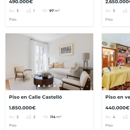
490.000€
2.650.000
3
1
3
97
m²
Piso
Piso
Piso en Calle Castelló
Piso en v
Auseba, M
1.850.000€
440.000€
2
2
4
114
m²
Piso
Piso