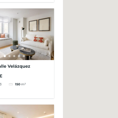
alle Velázquez
€
3
150
m²