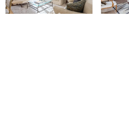
Piso en Calle Génova
Piso en Ca
3.950.000€
560.000€
4
4
2
304
m²
Piso
Piso
1
2
3
11 - 20 of 25 post