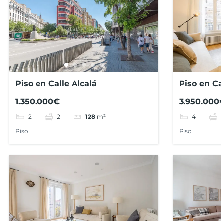
Piso en Calle Alcalá
Piso en Ca
1.350.000€
3.950.000
2
2
4
128
m²
Piso
Piso