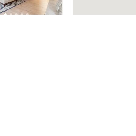
lle Pilar de Zaragoza
2
87
m²
648 288 211
648 288 211
info@realblor.com
Blog
Política de Privacidad
Política de Cookies