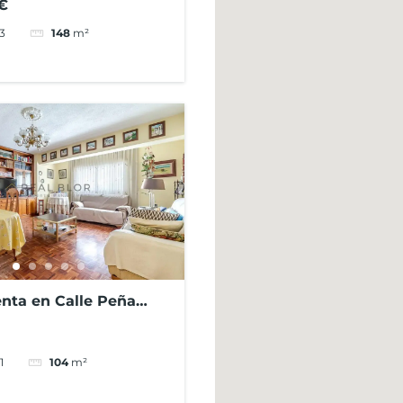
€
3
148
m²
enta en Calle Peña
irasierra
1
104
m²