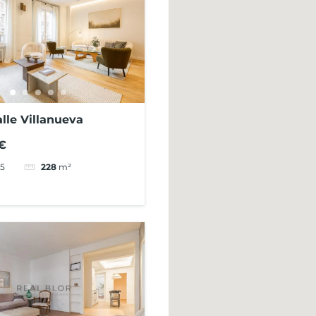
lle Villanueva
€
5
228
m²